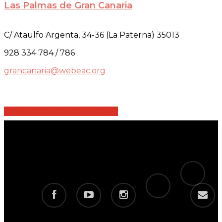
Las Palmas de Gran Canaria
C/ Ataulfo Argenta, 34-36 (La Paterna) 35013
928 334 784 / 786
grancanaria@webeac.org
Share
Share
Share
Share
Pin
tiktok
telegram
facebook
youtube
instagram
email