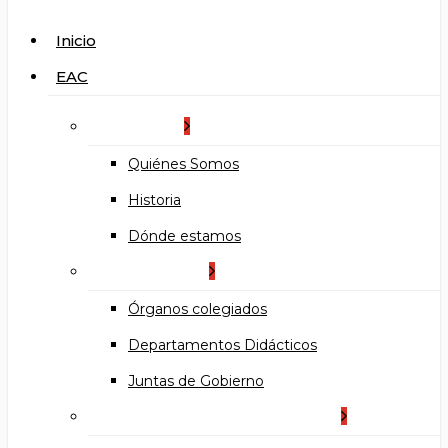
search
Menu
Inicio
EAC
La Escuela
Quiénes Somos
Historia
Dónde estamos
Organización
Órganos colegiados
Departamentos Didácticos
Juntas de Gobierno
Documentos institucionales