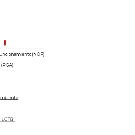
es
Funcionamiento(NOF)
 (PGA)
 Ambiente
d LGTBI