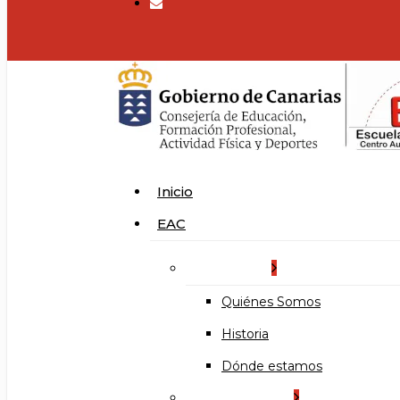
search
Menu
Inicio
EAC
La Escuela
Quiénes Somos
Historia
Dónde estamos
Organización