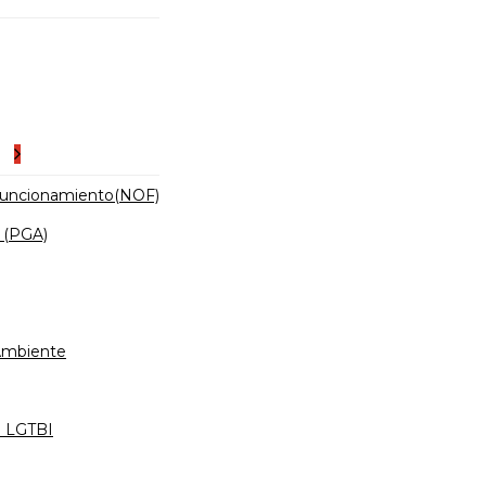
es
Funcionamiento(NOF)
 (PGA)
 Ambiente
d LGTBI