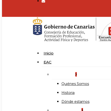
search
Menu
Inicio
EAC
La Escuela
Quiénes Somos
Historia
Dónde estamos
Organización