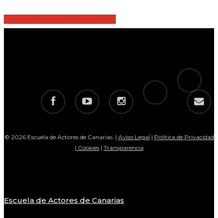
Share
Share
Share
Share
Pin
tiktok
telegram
facebook
youtube
instagram
email
© 2026 Escuela de Actores de Canarias. |
Aviso Legal
|
Política de Privacidad
|
Cookies
|
Transparencia
Escuela de Actores de Canarias
Close