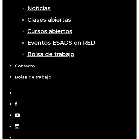
Noticias
Clases abiertas
Cursos abiertos
Eventos ESADS en RED
Bolsa de trabajo
Contacto
Bolsa de trabajo
x-
twitter
facebook
youtube
instagram
telegram