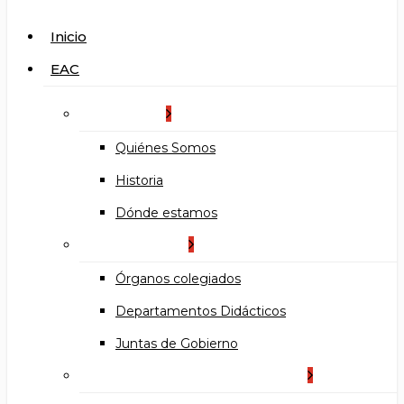
search
Menu
Inicio
EAC
La Escuela
Quiénes Somos
Historia
Dónde estamos
Organización
Órganos colegiados
Departamentos Didácticos
Juntas de Gobierno
Documentos institucionales