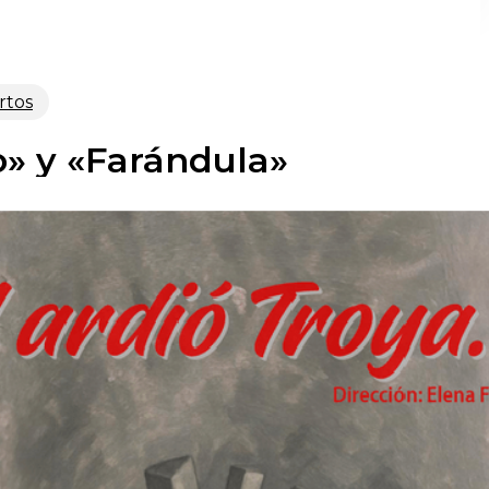
rtos
» y «Farándula»