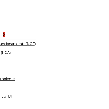
es
Funcionamiento(NOF)
 (PGA)
 Ambiente
d LGTBI