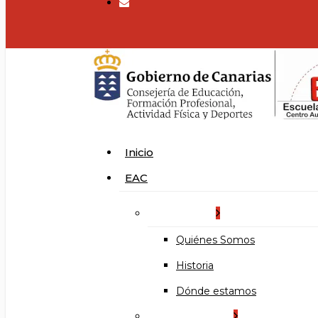
search
Menu
Inicio
EAC
La Escuela
Quiénes Somos
Historia
Dónde estamos
Organización