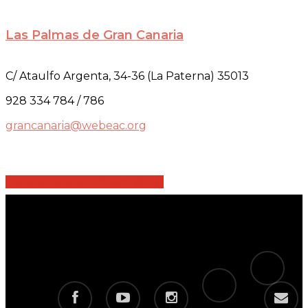
Las Palmas de Gran Canaria
C/ Ataulfo Argenta, 34-36 (La Paterna) 35013
928 334 784 / 786
grancanaria@webeac.org
Share
Share
Share
Share
Pin
tiktok
telegram
facebook
youtube
instagram
email