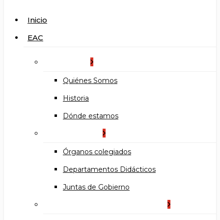
search
Menu
Inicio
EAC
La Escuela
Quiénes Somos
Historia
Dónde estamos
Organización
Órganos colegiados
Departamentos Didácticos
Juntas de Gobierno
Documentos institucionales