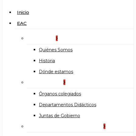
search
Menu
Inicio
EAC
La Escuela
Quiénes Somos
Historia
Dónde estamos
Organización
Órganos colegiados
Departamentos Didácticos
Juntas de Gobierno
Documentos institucionales