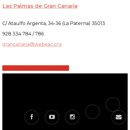
Las Palmas de Gran Canaria
C/ Ataulfo Argenta, 34-36 (La Paterna) 35013
928 334 784 / 786
grancanaria@webeac.org
Share
Share
Share
Share
Pin
tiktok
telegram
facebook
youtube
instagram
email