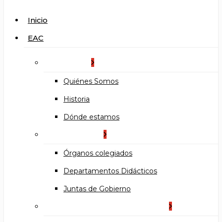
search
Menu
Inicio
EAC
La Escuela
Quiénes Somos
Historia
Dónde estamos
Organización
Órganos colegiados
Departamentos Didácticos
Juntas de Gobierno
Documentos institucionales