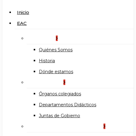
search
Menu
Inicio
EAC
La Escuela
Quiénes Somos
Historia
Dónde estamos
Organización
Órganos colegiados
Departamentos Didácticos
Juntas de Gobierno
Documentos institucionales