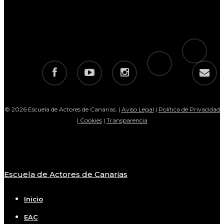
tiktok
telegram
facebook
youtube
instagram
email
© 2026 Escuela de Actores de Canarias. |
Aviso Legal
|
Política de Privacidad
|
Cookies
|
Transparencia
Escuela de Actores de Canarias
Close
Menu
Inicio
EAC