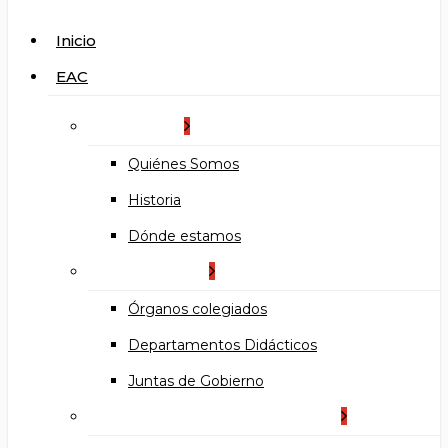
search
Menu
Inicio
EAC
La Escuela
Quiénes Somos
Historia
Dónde estamos
Organización
Órganos colegiados
Departamentos Didácticos
Juntas de Gobierno
Documentos institucionales