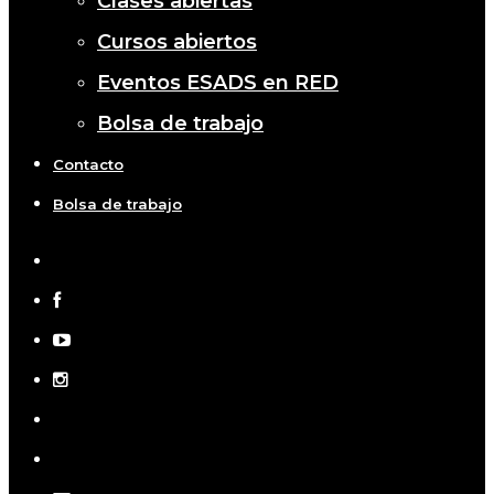
Clases abiertas
Cursos abiertos
Eventos ESADS en RED
Bolsa de trabajo
Contacto
Bolsa de trabajo
x-
twitter
facebook
youtube
instagram
telegram
tiktok